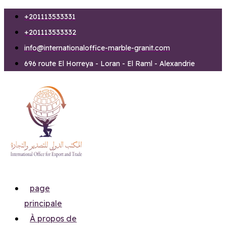
Aller
+201113533331
au
+201113533332
contenu
info@internationaloffice-marble-granit.com
696 route El Horreya - Loran - El Raml - Alexandrie
page
principale
À propos de