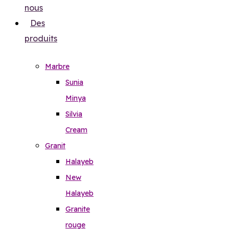
nous
Des
produits
Marbre
Sunia
Minya
Silvia
Cream
Granit
Halayeb
New
Halayeb
Granite
rouge