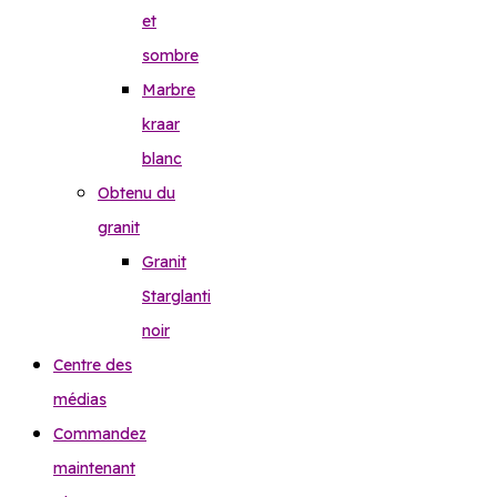
et
sombre
Marbre
kraar
blanc
Obtenu du
granit
Granit
Starglanti
noir
Centre des
médias
Commandez
maintenant