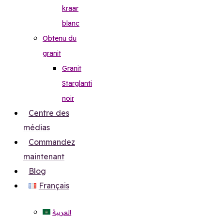
kraar
blanc
Obtenu du
granit
Granit
Starglanti
noir
Centre des
médias
Commandez
maintenant
Blog
Français
العربية