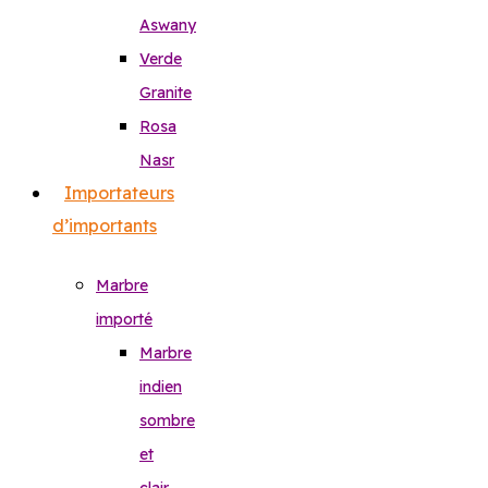
Aswany
Verde
Granite
Rosa
Nasr
Importateurs
d’importants
Marbre
importé
Marbre
indien
sombre
et