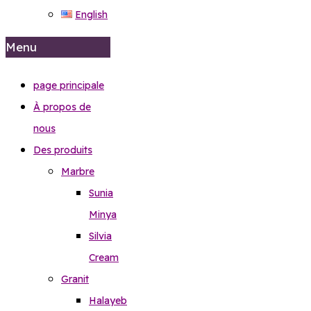
English
Menu
page principale
À propos de
nous
Des produits
Marbre
Sunia
Minya
Silvia
Cream
Granit
Halayeb