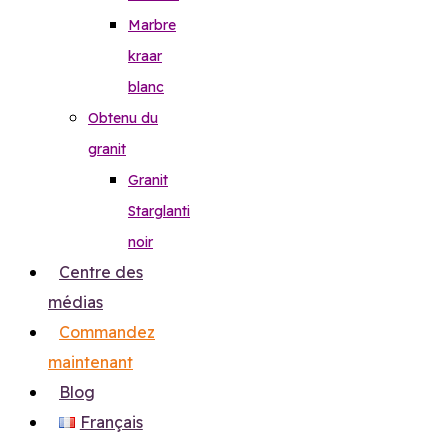
Marbre
kraar
blanc
Obtenu du
granit
Granit
Starglanti
noir
Centre des
médias
Commandez
maintenant
Blog
Français