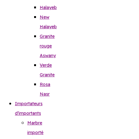
Halayeb
New
Halayeb
Granite
rouge
Aswany
Verde
Granite
Rosa
Nasr
Importateurs
d’importants
Marbre
importé