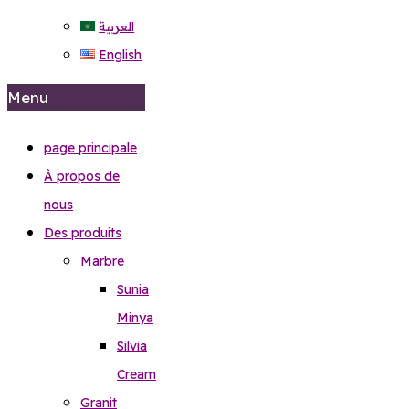
العربية
English
Menu
page principale
À propos de
nous
Des produits
Marbre
Sunia
Minya
Silvia
Cream
Granit