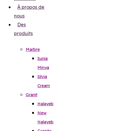
À propos de
nous
Des
produits
Marbre
Sunia
Minya
Silvia
Cream
Granit
Halayeb
New
Halayeb