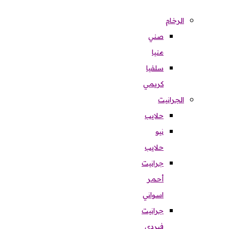
الرخام
صني
منيا
سلفيا
كريمي
الجرانيت
حلايب
نيو
حلايب
جرانيت
أحمر
اسواني
جرانيت
فيردي