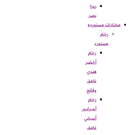
روزا
نصر
مختارات مستورده
رخام
مستورد
رخام
أخضر
هندي
غامق
وفاتح
رخام
أمبرادور
أسباني
غامق