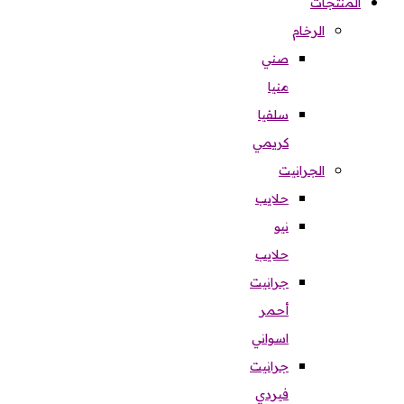
المنتجات
الرخام
صني
منيا
سلفيا
كريمي
الجرانيت
حلايب
نيو
حلايب
جرانيت
أحمر
اسواني
جرانيت
فيردي