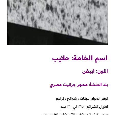
اسم الخامة: حلايب
اللون: ابيض
بلد المنشأ: محجر جرانيت مصري
توفر المواد: بلوكات ، شرائح ، ترابيع
اطوال الشرائح : ٢٦٥ الي ٣٠٠ سم
عرض الشرائح: 60 – 70 – 80 – 90 ملليمتر