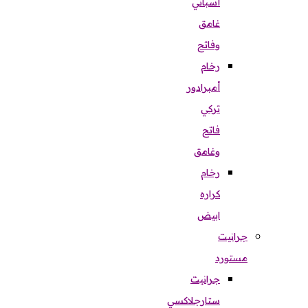
أسباني
غامق
وفاتح
رخام
أمبرادور
تركي
فاتح
وغامق
رخام
كراره
ابيض
جرانيت
مستورد
جرانيت
ستارجلاكسي