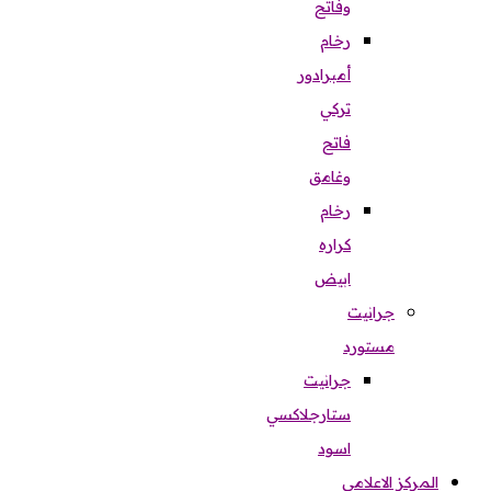
وفاتح
رخام
أمبرادور
تركي
فاتح
وغامق
رخام
كراره
ابيض
جرانيت
مستورد
جرانيت
ستارجلاكسي
اسود
المركز الاعلامي