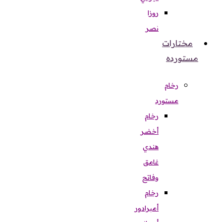
روزا
نصر
مختارات
مستورده
رخام
مستورد
رخام
أخضر
هندي
غامق
وفاتح
رخام
أمبرادور